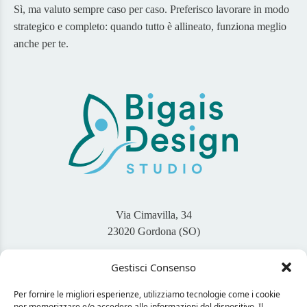
Sì, ma valuto sempre caso per caso. Preferisco lavorare in modo
strategico e completo: quando tutto è allineato, funziona meglio
anche per te.
Via Cimavilla, 34
23020 Gordona (SO)
Gestisci Consenso
+39 345 46 94 767
info@bigaisdesign.com
Per fornire le migliori esperienze, utilizziamo tecnologie come i cookie
per memorizzare e/o accedere alle informazioni del dispositivo. Il