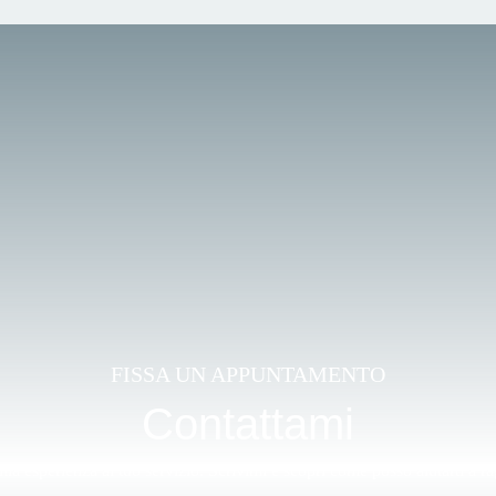
FISSA UN APPUNTAMENTO
Contattami
mia esperienza al tuo servizio. Scrivimi e scopri come posso aiutarti a ra