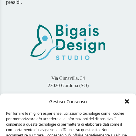
presidi.
Via Cimavilla, 34
23020 Gordona (SO)
Gestisci Consenso
+39 345 46 94 767
info@bigaisdesign.com
Per fornire le migliori esperienze, utilizziamo tecnologie come i cookie
per memorizzare e/o accedere alle informazioni del dispositivo. Il
Seguimi sui Social
consenso a queste tecnologie ci permetterà di elaborare dati come il
comportamento di navigazione o ID unici su questo sito. Non
acconsentire o ritirare il consenso può influire negativamente su alcune